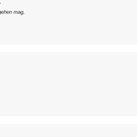
,
 gehen mag,