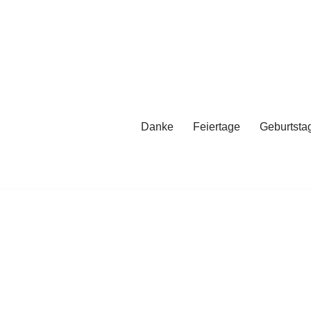
Zum
Inhalt
springen
Danke
Feiertage
Geburtsta