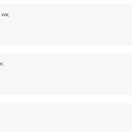
 vor,
r,