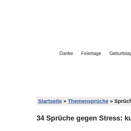
Zum
Inhalt
springen
Danke
Feiertage
Geburtsta
Startseite
»
Themensprüche
»
Sprüch
34 Sprüche gegen Stress: k